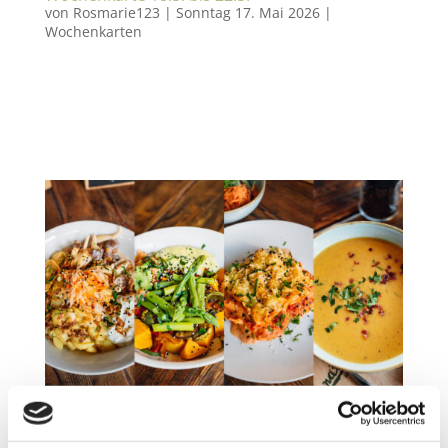
von
Rosmarie123
|
Sonntag 17. Mai 2026
|
Wochenkarten
Alle Tagesessen und Gerichte sind auch
zum mitnehmen erhältlich! Gerne könnt Ihr
vorbestellen unter 07171-8713100. Wir freuen
uns auf Euch…