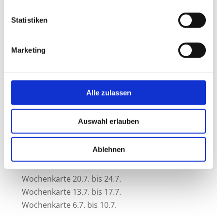
Wochenkarte 4.5. bis 8.5.
von
Rosmarie123
|
Sonntag 3. Mai 2026
|
Statistiken
Wochenkarten
Alle Tagesessen und Gerichte sind auch
Marketing
zum mitnehmen erhältlich! Gerne könnt Ihr
vorbestellen unter 07171-8713100. Wir freuen
uns auf Euch…
Alle zulassen
Auswahl erlauben
Neueste Beiträge
Ablehnen
Wochenkarte 3.8. bis 7.8.
Wochenkarte 27.7. bis 31.7.
Wochenkarte 20.7. bis 24.7.
Wochenkarte 13.7. bis 17.7.
Wochenkarte 6.7. bis 10.7.