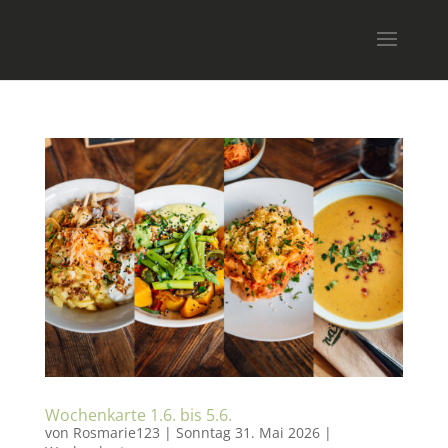
Wochenkarte 1.6. bis 5.6.
von
Rosmarie123
|
Sonntag 31. Mai 2026
|