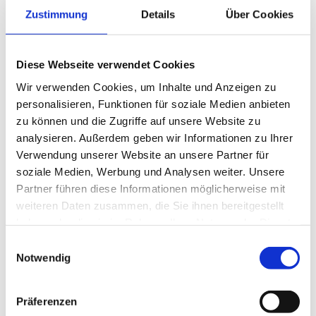
Wochenkarte 11.5. bis 15.5.
Zustimmung
Details
Über Cookies
von
Rosmarie123
|
Sonntag 10. Mai 2026
|
Wochenkarten
Alle Tagesessen und Gerichte sind auch
Diese Webseite verwendet Cookies
zum mitnehmen erhältlich! Gerne könnt Ihr
vorbestellen unter 07171-8713100. Wir freuen
Wir verwenden Cookies, um Inhalte und Anzeigen zu
uns auf Euch…
personalisieren, Funktionen für soziale Medien anbieten
zu können und die Zugriffe auf unsere Website zu
analysieren. Außerdem geben wir Informationen zu Ihrer
Verwendung unserer Website an unsere Partner für
soziale Medien, Werbung und Analysen weiter. Unsere
Partner führen diese Informationen möglicherweise mit
weiteren Daten zusammen, die Sie ihnen bereitgestellt
haben oder die sie im Rahmen Ihrer Nutzung der Dienste
gesammelt haben.
Einwilligungsauswahl
Notwendig
Präferenzen