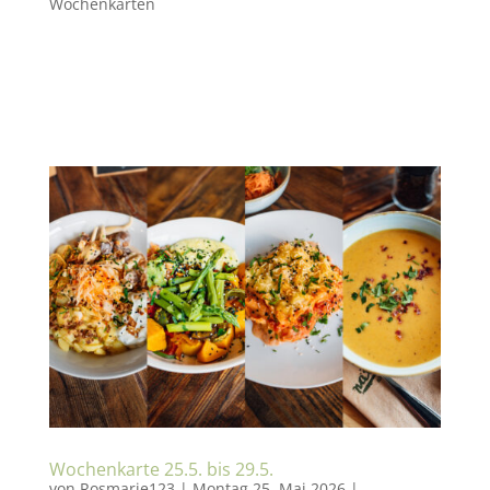
Wochenkarten
Alle Tagesessen und Gerichte sind auch
zum mitnehmen erhältlich! Gerne könnt Ihr
vorbestellen unter 07171-8713100. Wir freuen
uns auf Euch…
Wochenkarte 25.5. bis 29.5.
von
Rosmarie123
|
Montag 25. Mai 2026
|