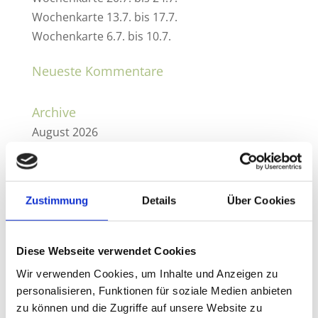
Wochenkarte 13.7. bis 17.7.
Wochenkarte 6.7. bis 10.7.
Neueste Kommentare
Archive
August 2026
Juli 2026
Juni 2026
Mai 2026
Zustimmung
Details
Über Cookies
April 2026
März 2026
Februar 2026
Diese Webseite verwendet Cookies
Dezember 2022
Wir verwenden Cookies, um Inhalte und Anzeigen zu
Januar 2022
personalisieren, Funktionen für soziale Medien anbieten
zu können und die Zugriffe auf unsere Website zu