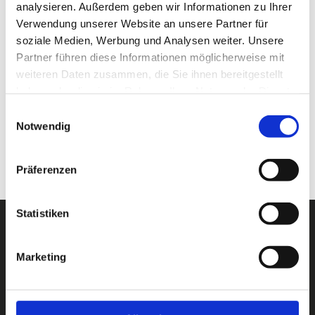
Kategorien
analysieren. Außerdem geben wir Informationen zu Ihrer
Uncategorized
Verwendung unserer Website an unsere Partner für
Wochenkarten
soziale Medien, Werbung und Analysen weiter. Unsere
Partner führen diese Informationen möglicherweise mit
Meta
weiteren Daten zusammen, die Sie ihnen bereitgestellt
haben oder die sie im Rahmen Ihrer Nutzung der Dienste
Anmelden
gesammelt haben.
Einwilligungsauswahl
Feed der Einträge
Notwendig
Kommentare-Feed
WordPress.org
Präferenzen
Statistiken
Marketing
Öffnungszeiten
Montag - Freitag